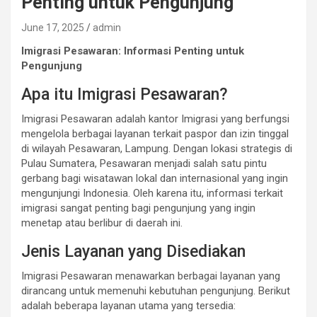
Penting untuk Pengunjung
June 17, 2025
admin
Imigrasi Pesawaran: Informasi Penting untuk
Pengunjung
Apa itu Imigrasi Pesawaran?
Imigrasi Pesawaran adalah kantor Imigrasi yang berfungsi
mengelola berbagai layanan terkait paspor dan izin tinggal
di wilayah Pesawaran, Lampung. Dengan lokasi strategis di
Pulau Sumatera, Pesawaran menjadi salah satu pintu
gerbang bagi wisatawan lokal dan internasional yang ingin
mengunjungi Indonesia. Oleh karena itu, informasi terkait
imigrasi sangat penting bagi pengunjung yang ingin
menetap atau berlibur di daerah ini.
Jenis Layanan yang Disediakan
Imigrasi Pesawaran menawarkan berbagai layanan yang
dirancang untuk memenuhi kebutuhan pengunjung. Berikut
adalah beberapa layanan utama yang tersedia: