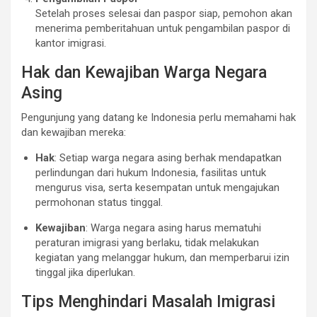
Setelah proses selesai dan paspor siap, pemohon akan
menerima pemberitahuan untuk pengambilan paspor di
kantor imigrasi.
Hak dan Kewajiban Warga Negara
Asing
Pengunjung yang datang ke Indonesia perlu memahami hak
dan kewajiban mereka:
Hak
: Setiap warga negara asing berhak mendapatkan
perlindungan dari hukum Indonesia, fasilitas untuk
mengurus visa, serta kesempatan untuk mengajukan
permohonan status tinggal.
Kewajiban
: Warga negara asing harus mematuhi
peraturan imigrasi yang berlaku, tidak melakukan
kegiatan yang melanggar hukum, dan memperbarui izin
tinggal jika diperlukan.
Tips Menghindari Masalah Imigrasi