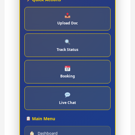
Upload Doc
Track Status
Booking
Live Chat
Main Menu
Dashboard