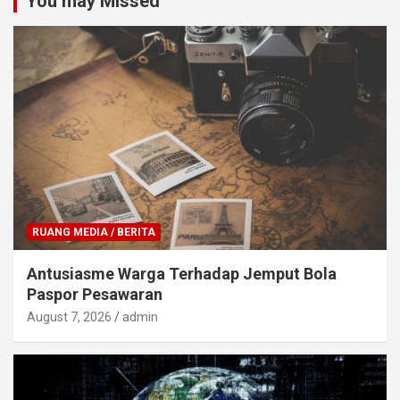
You may Missed
RUANG MEDIA / BERITA
Antusiasme Warga Terhadap Jemput Bola
Paspor Pesawaran
August 7, 2026
admin