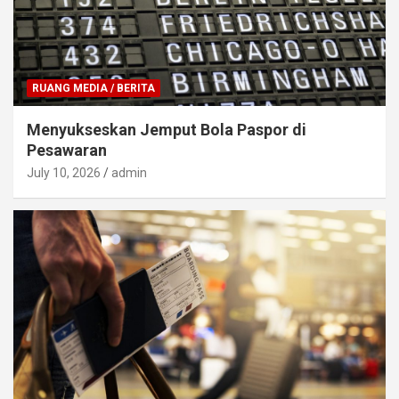
RUANG MEDIA / BERITA
Menyukseskan Jemput Bola Paspor di
Pesawaran
July 10, 2026
admin