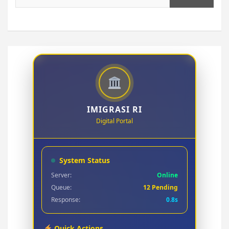
IMIGRASI RI
Digital Portal
System Status
Server:
Online
Queue:
12 Pending
Response:
0.8s
Quick Actions