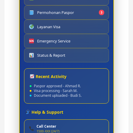
Permohonan Paspor
3
Layanan Visa
Emergency Service
Status & Report
Recent Activity
Paspor approved - Ahmad R.
Visa processing - Sarah M.
Document uploaded - Budi S.
Help & Support
Call Center
1500-XXX (24/7)