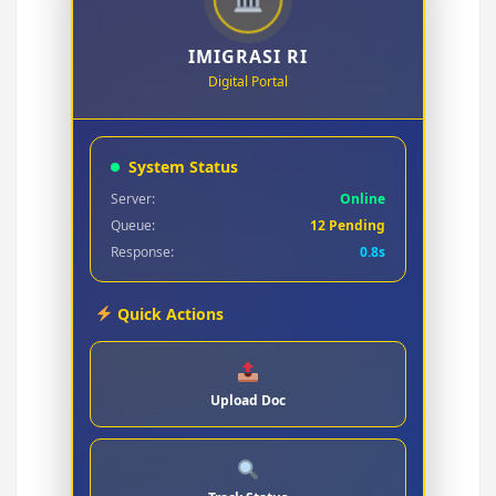
IMIGRASI RI
Digital Portal
System Status
Server:
Online
Queue:
12 Pending
Response:
0.8s
Quick Actions
Upload Doc