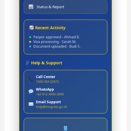
Status & Report
Recent Activity
Paspor approved - Ahmad R.
Visa processing - Sarah M.
Document uploaded - Budi S.
Help & Support
Call Center
1500-XXX (24/7)
WhatsApp
+62 812-XXXX-XXXX
Email Support
help@imigrasi.go.id