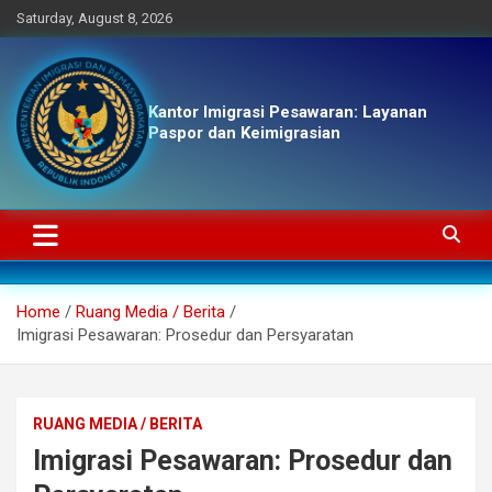
Skip
Saturday, August 8, 2026
to
content
Kantor Imigrasi Pesawaran: Layanan
Paspor dan Keimigrasian
Home
Ruang Media / Berita
Imigrasi Pesawaran: Prosedur dan Persyaratan
RUANG MEDIA / BERITA
Imigrasi Pesawaran: Prosedur dan