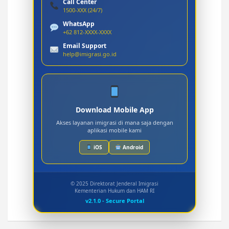
Call Center
1500-XXX (24/7)
WhatsApp
+62 812-XXXX-XXXX
Email Support
help@imigrasi.go.id
Download Mobile App
Akses layanan imigrasi di mana saja dengan
aplikasi mobile kami
iOS
Android
© 2025 Direktorat Jenderal Imigrasi
Kementerian Hukum dan HAM RI
v2.1.0 - Secure Portal