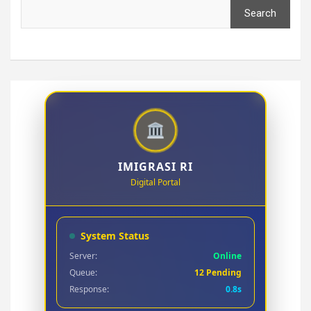
Search
IMIGRASI RI
Digital Portal
System Status
Server:
Online
Queue:
12 Pending
Response:
0.8s