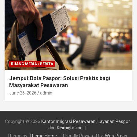
RUANG MEDIA / BERITA
Jemput Bola Paspor: Solusi Praktis bagi
Masyarakat Pesawaran
June 26, 2026
admin
Copyright © 2026
Kantor Imigrasi Pesawaran: Layanan Paspor
dan Keimigrasian
Theme by:
Theme Horse
Proudly Powered by:
WordPress