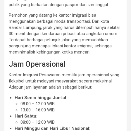
publik yang berkaitan dengan paspor dan izin tinggal.
Pemohon yang datang ke kantor imigrasi bisa
menggunakan berbagai moda transportasi. Dari kota
Bandar Lampung, jarak yang harus ditempuh hanya sekitar
30 menit dengan kendaraan pribadi atau angkutan umum.
Terdapat berbagai petunjuk jalan yang memudahkan
pengunjung mencapai lokasi kantor imigrasi, sehingga
meminimalisir kebingungan ketika mencari.
Jam Operasional
Kantor Imigrasi Pesawaran memiliki jam operasional yang
fleksibel untuk melayani masyarakat secara maksimal.
Adapun jam layanan adalah sebagai berikut:
Hari Senin hingga Jum’at:
08:00 – 12:00 WIB
13:00 – 16:00 WIB
Hari Sabtu:
08:00 – 12:00 WIB
Hari Minggu dan Hari Libur Nasional: