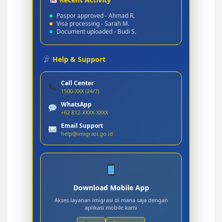
Paspor approved - Ahmad R.
Visa processing - Sarah M.
Document uploaded - Budi S.
Help & Support
Call Center
1500-XXX (24/7)
WhatsApp
+62 812-XXXX-XXXX
Email Support
help@imigrasi.go.id
Download Mobile App
Akses layanan imigrasi di mana saja dengan
aplikasi mobile kami