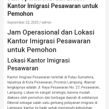
Kantor Imigrasi Pesawaran untuk
Pemohon
September 22, 2025
admin
Jam Operasional dan Lokasi
Kantor Imigrasi Pesawaran
untuk Pemohon
Lokasi Kantor Imigrasi
Pesawaran
Kantor Imigrasi Pesawaran terletak di Pulau Sumatera,
tepatnya di Kota Pesawaran, Provinsi Lampung. Alamat
lengkapnya adalah Jl. Raya Pesawaran No. 27, Pesawaran,
Lampung. Lokasi ini sangat strategis, karena mudah
diakses oleh pemohon dari berbagai daerah di sekitarnya.
Dikenal sebagai salah satu gerbang pelayanan imigrasi di
Lampung, kantor ini hadir untuk memenuhi kebutuhan