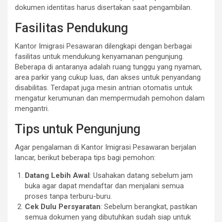
dokumen identitas harus disertakan saat pengambilan.
Fasilitas Pendukung
Kantor Imigrasi Pesawaran dilengkapi dengan berbagai
fasilitas untuk mendukung kenyamanan pengunjung.
Beberapa di antaranya adalah ruang tunggu yang nyaman,
area parkir yang cukup luas, dan akses untuk penyandang
disabilitas. Terdapat juga mesin antrian otomatis untuk
mengatur kerumunan dan mempermudah pemohon dalam
mengantri.
Tips untuk Pengunjung
Agar pengalaman di Kantor Imigrasi Pesawaran berjalan
lancar, berikut beberapa tips bagi pemohon:
Datang Lebih Awal
: Usahakan datang sebelum jam
buka agar dapat mendaftar dan menjalani semua
proses tanpa terburu-buru.
Cek Dulu Persyaratan
: Sebelum berangkat, pastikan
semua dokumen yang dibutuhkan sudah siap untuk