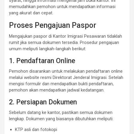
syarat, hingga informasi mengenai jam buka kantor. Ini
memudahkan pemohon untuk mendapatkan informasi
yang akurat dan cepat.
Proses Pengajuan Paspor
Mengajukan paspor di Kantor Imigrasi Pesawaran tidaklah
rumit jika semua dokumen tersedia. Prosedur pengajuan
umum meliputi langkah-langkah berikut:
1. Pendaftaran Online
Pemohon disarankan untuk melakukan pendaftaran online
melalui website resmi Direktorat Jenderal Imigrasi. Setelah
mengisi formulir dan mendapatkan bukti pendaftaran,
pemohon akan mendapatkan jadwal kedatangan.
2. Persiapan Dokumen
Sebelum datang ke kantor, pastikan semua dokumen
lengkap. Dokumen yang biasanya dibutuhkan meliputi:
KTP asli dan fotokopi