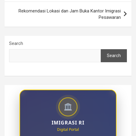
Rekomendasi Lokasi dan Jam Buka Kantor Imigrasi
Pesawaran
Search
Search
IMIGRASI RI
Digital Portal