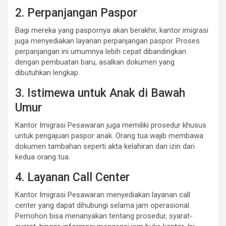
2. Perpanjangan Paspor
Bagi mereka yang paspornya akan berakhir, kantor imigrasi
juga menyediakan layanan perpanjangan paspor. Proses
perpanjangan ini umumnya lebih cepat dibandingkan
dengan pembuatan baru, asalkan dokumen yang
dibutuhkan lengkap.
3. Istimewa untuk Anak di Bawah
Umur
Kantor Imigrasi Pesawaran juga memiliki prosedur khusus
untuk pengajuan paspor anak. Orang tua wajib membawa
dokumen tambahan seperti akta kelahiran dan izin dari
kedua orang tua.
4. Layanan Call Center
Kantor Imigrasi Pesawaran menyediakan layanan call
center yang dapat dihubungi selama jam operasional.
Pemohon bisa menanyakan tentang prosedur, syarat-