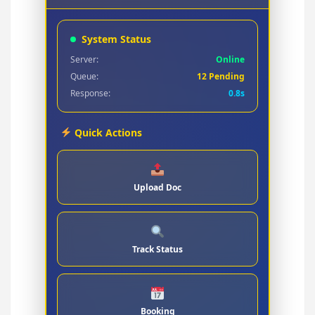
System Status
Server:
Online
Queue:
12 Pending
Response:
0.8s
Quick Actions
Upload Doc
Track Status
Booking