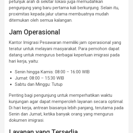
petunjuk arah di sekitar lokasi juga memudahkan
pengunjung yang baru pertama kali berkunjung. Selain itu,
proximitas kepada jalur utama membuatnya mudah
ditemukan oleh semua kalangan.
Jam Operasional
Kantor Imigrasi Pesawaran memiliki jam operasional yang
teratur untuk melayani masyarakat. Para pemohon dapat
datang untuk mengurus berbagai keperluan imigrasi pada
hari kerja, yaitu:
Senin hingga Kamis: 08:00 – 16:00 WIB
Jumat: 08:00 – 15:30 WIB
Sabtu dan Minggu: Tutup
Penting bagi pengunjung untuk memperhatikan waktu
kunjungan agar dapat memperoleh layanan secara optimal.
Di hari kerja, antrean biasanya lebih panjang, terutama pada
Senin dan Jumat, ketika banyak orang yang mengurus
dokumen imigrasi.
Layanan yang Tersedia