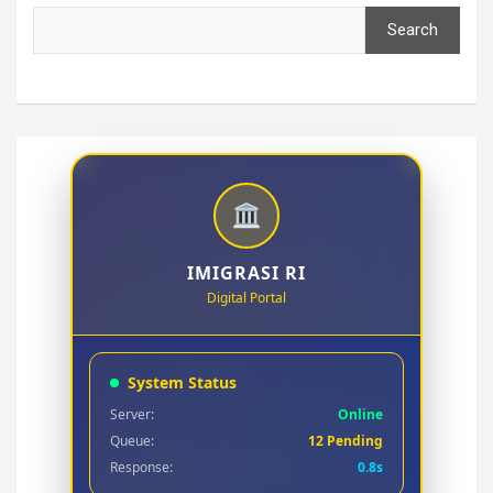
Search
IMIGRASI RI
Digital Portal
System Status
Server:
Online
Queue:
12 Pending
Response:
0.8s