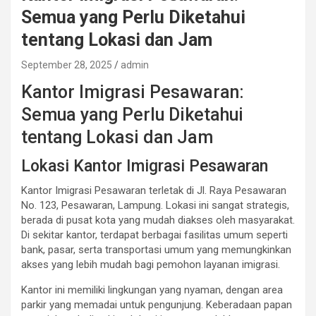
Semua yang Perlu Diketahui
tentang Lokasi dan Jam
September 28, 2025
admin
Kantor Imigrasi Pesawaran:
Semua yang Perlu Diketahui
tentang Lokasi dan Jam
Lokasi Kantor Imigrasi Pesawaran
Kantor Imigrasi Pesawaran terletak di Jl. Raya Pesawaran
No. 123, Pesawaran, Lampung. Lokasi ini sangat strategis,
berada di pusat kota yang mudah diakses oleh masyarakat.
Di sekitar kantor, terdapat berbagai fasilitas umum seperti
bank, pasar, serta transportasi umum yang memungkinkan
akses yang lebih mudah bagi pemohon layanan imigrasi.
Kantor ini memiliki lingkungan yang nyaman, dengan area
parkir yang memadai untuk pengunjung. Keberadaan papan