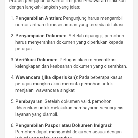
Proses pengajuan di Kantor Imigrasi Pesawaran dilakukan
dengan langkah-langkah yang jelas:
Pengambilan Antrian
: Pengunjung harus mengambil
nomor antrian di mesin antrian yang tersedia di lokasi.
Penyampaian Dokumen
: Setelah dipanggil, pemohon
harus menyerahkan dokumen yang diperlukan kepada
petugas.
Verifikasi Dokumen
: Petugas akan memverifikasi
kelengkapan dan keabsahan dokumen yang diserahkan.
Wawancara (jika diperlukan)
: Pada beberapa kasus,
petugas mungkin akan meminta pemohon untuk
menjalani wawancara singkat.
Pembayaran
: Setelah dokumen valid, pemohon
diharuskan untuk melakukan pembayaran sesuai jenis
layanan yang diambil.
Pengambilan Paspor atau Dokumen Imigrasi
:
Pemohon dapat mengambil dokumen sesuai dengan