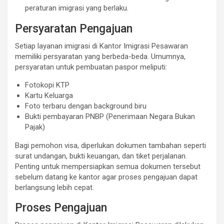
peraturan imigrasi yang berlaku.
Persyaratan Pengajuan
Setiap layanan imigrasi di Kantor Imigrasi Pesawaran
memiliki persyaratan yang berbeda-beda. Umumnya,
persyaratan untuk pembuatan paspor meliputi:
Fotokopi KTP
Kartu Keluarga
Foto terbaru dengan background biru
Bukti pembayaran PNBP (Penerimaan Negara Bukan
Pajak)
Bagi pemohon visa, diperlukan dokumen tambahan seperti
surat undangan, bukti keuangan, dan tiket perjalanan.
Penting untuk mempersiapkan semua dokumen tersebut
sebelum datang ke kantor agar proses pengajuan dapat
berlangsung lebih cepat.
Proses Pengajuan