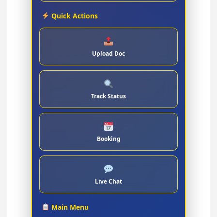
Quick Actions
Upload Doc
Track Status
Booking
Live Chat
Main Menu