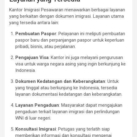
Kantor Imigrasi Pesawaran menawarkan berbagai layanan
yang berkaitan dengan dokumen imigrasi. Layanan utama
yang tersedia antara lain:
Pembuatan Paspor
: Pelayanan ini meliputi pembuatan
paspor baru dan perpanjangan paspor untuk keperluan
pribadi, bisnis, atau perjalanan.
Pengajuan Visa
: Kantor ini juga melayani pengurusan
visa untuk warga negara asing yang ingin berkunjung ke
Indonesia.
Dokumen Kedatangan dan Keberangkatan
: Untuk
yang tinggal atau berkunjung ke Indonesia, tersedia
layanan dokumentasi kedatangan dan keberangkatan.
Layanan Pengaduan
: Masyarakat dapat mengajukan
pengaduan terkait layanan imigrasi dan perlindungan
WNI di luar negeri.
Konsultasi Imigrasi
: Petugas yang terlatih siap
memberikan informasi dan konsultasi mengenai