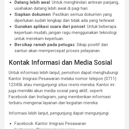
Datang lebih awal
: Untuk menghindari antrean panjang,
usahakan datang lebih awal di pagi hari.
Siapkan dokumen
: Pastikan semua dokumen yang
diperlukan sudah lengkap dan tidak ada yang terlewat.
Gunakan aplikasi suara dari ponsel
: Untuk beberapa
keperluan mudah, jangan ragu menggunakan teknologi
untuk merekam keperluan.
Bersikap ramah pada petugas
: Sikap positif dan
santun akan mempercepat proses pelayanan.
Kontak Informasi dan Media Sosial
Untuk informasi lebih lanjut, pemohon dapat menghubungi
Kantor Imigrasi Pesawaran melalui nomor telepon (0711)
123456 atau mengunjungi situs resmi mereka. Kantor ini
juga memiliki akun media sosial yang aktif, seperti
Facebook dan Instagram, yang memberikan informasi
terbaru mengenai layanan dan kegiatan mereka.
Informasi lebih lanjut, pengunjung dapat mengunjungi:
Facebook: Kantor Imigrasi Pesawaran