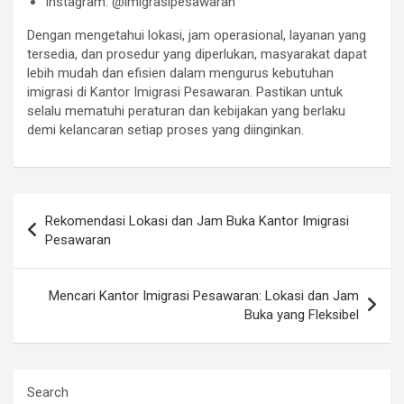
Instagram: @imigrasipesawaran
Dengan mengetahui lokasi, jam operasional, layanan yang
tersedia, dan prosedur yang diperlukan, masyarakat dapat
lebih mudah dan efisien dalam mengurus kebutuhan
imigrasi di Kantor Imigrasi Pesawaran. Pastikan untuk
selalu mematuhi peraturan dan kebijakan yang berlaku
demi kelancaran setiap proses yang diinginkan.
Post
Rekomendasi Lokasi dan Jam Buka Kantor Imigrasi
navigation
Pesawaran
Mencari Kantor Imigrasi Pesawaran: Lokasi dan Jam
Buka yang Fleksibel
Search