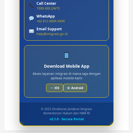
Call Center
1500-XXX (24/7)
WhatsApp
+62 812-XXXX-XXXX
Email Support
help@imigrasi.go.id
Download Mobile App
Akses layanan imigrasi di mana saja dengan
aplikasi mobile kami
iOS
Android
© 2025 Direktorat Jenderal Imigrasi
Kementerian Hukum dan HAM RI
v2.1.0 - Secure Portal