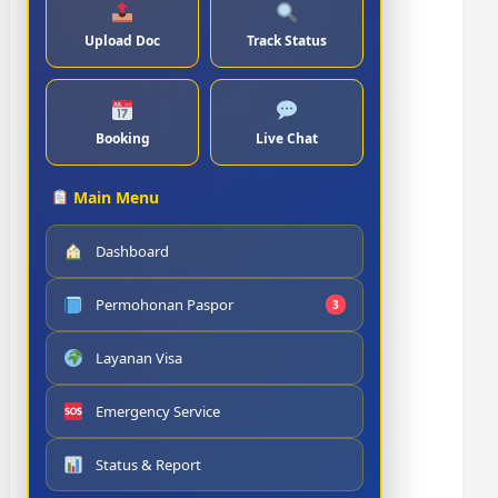
Upload Doc
Track Status
Booking
Live Chat
Main Menu
Dashboard
Permohonan Paspor
3
Layanan Visa
Emergency Service
Status & Report