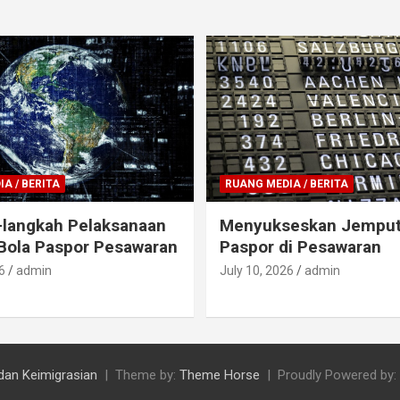
A / BERITA
RUANG MEDIA / BERITA
-langkah Pelaksanaan
Menyukseskan Jemput
Bola Paspor Pesawaran
Paspor di Pesawaran
6
admin
July 10, 2026
admin
dan Keimigrasian
Theme by:
Theme Horse
Proudly Powered by: