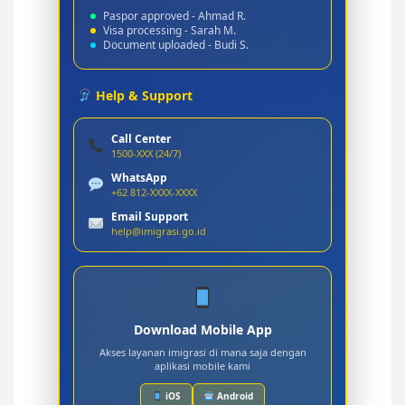
Paspor approved - Ahmad R.
Visa processing - Sarah M.
Document uploaded - Budi S.
Help & Support
Call Center
1500-XXX (24/7)
WhatsApp
+62 812-XXXX-XXXX
Email Support
help@imigrasi.go.id
Download Mobile App
Akses layanan imigrasi di mana saja dengan
aplikasi mobile kami
iOS
Android