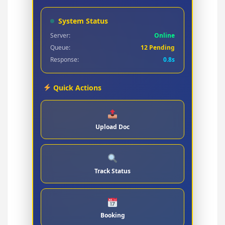
System Status
Server:
Online
Queue:
12 Pending
Response:
0.8s
Quick Actions
Upload Doc
Track Status
Booking